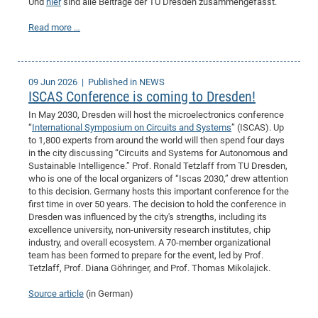
Und
hier
sind alle Beiträge der TU Dresden zusammengefasst.
Read more …
09 Jun 2026
| Published in NEWS
ISCAS Conference is coming to Dresden!
In May 2030, Dresden will host the microelectronics conference
“
International Symposium on Circuits and Systems
” (ISCAS). Up
to 1,800 experts from around the world will then spend four days
in the city discussing “Circuits and Systems for Autonomous and
Sustainable Intelligence.” Prof. Ronald Tetzlaff from TU Dresden,
who is one of the local organizers of “Iscas 2030,” drew attention
to this decision. Germany hosts this important conference for the
first time in over 50 years. The decision to hold the conference in
Dresden was influenced by the city's strengths, including its
excellence university, non-university research institutes, chip
industry, and overall ecosystem. A 70-member organizational
team has been formed to prepare for the event, led by Prof.
Tetzlaff, Prof. Diana Göhringer, and Prof. Thomas Mikolajick.
Source article
(in German)