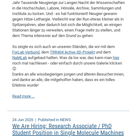
Jahr Tausende Neugierige zur Langen Nacht der Wissenschaften
in die Hochschulen, Labore, Hörsäle, Archive, Sammlungen und
Institute zu locken. Und - es hat funktioniert! Neugier gewann
gegen Hitze-Lethargie. Vielleicht war der Run etwas kleiner als in
Spitzenjahren, aber dadurch bot sich die Möglichkeit, an einigen
Stationen länger zu verweilen, einen Frage mehr zu stellen, und
dem Thema intensiver auf den Grund zu gehen.
So zeigte es sich auch an unseren Ständen, die wir mit dem
ForLab Verbund
, dem
TRR404 Active-3D-Projekt
und dem
NaMLab
aufgebaut hatten. Was da los war, das kann man
hier
noch mal nachlesen - oder einfach durch unsere Galerie klicken
😊
Danke an alle wissbegierigen jungen und älteren Besucher:innen,
und danke an alle, die mitgeholfen haben, dass es ein tolles
Erlebnis wurde!
Read more …
24 Jun 2026
| Published in NEWS
We Are Hiring: Research Associate / PhD
Student Position in Single Molecule Machines