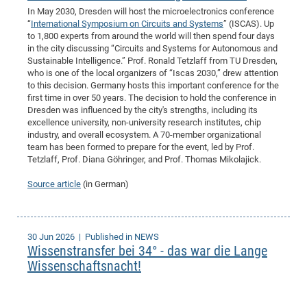
In May 2030, Dresden will host the microelectronics conference
“
International Symposium on Circuits and Systems
” (ISCAS). Up
to 1,800 experts from around the world will then spend four days
in the city discussing “Circuits and Systems for Autonomous and
Sustainable Intelligence.” Prof. Ronald Tetzlaff from TU Dresden,
who is one of the local organizers of “Iscas 2030,” drew attention
to this decision. Germany hosts this important conference for the
first time in over 50 years. The decision to hold the conference in
Dresden was influenced by the city's strengths, including its
excellence university, non-university research institutes, chip
industry, and overall ecosystem. A 70-member organizational
team has been formed to prepare for the event, led by Prof.
Tetzlaff, Prof. Diana Göhringer, and Prof. Thomas Mikolajick.
Source article
(in German)
30 Jun 2026
| Published in NEWS
Wissenstransfer bei 34° - das war die Lange
Wissenschaftsnacht!