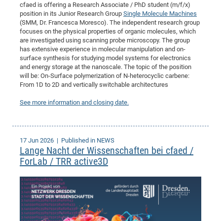
cfaed is offering a Research Associate / PhD student (m/f/x)
CP
DC
position in its Junior Research Group
Single Molecule Machines
(SMM, Dr. Francesca Moresco). The independent research group
Pro
focuses on the physical properties of organic molecules, which
are investigated using scanning probe microscopy. The group
has extensive experience in molecular manipulation and on-
DF
surface synthesis for studying model systems for electronics
Pro
and energy storage at the nanoscale. The topic of the position
will be: On-Surface polymerization of N-heterocyclic carbene:
Sk
From 1D to 2D and vertically switchable architectures
in
See more information and closing date.
3D
DF
17 Jun 2026
| Published in NEWS
Lange Nacht der Wissenschaften bei cfaed /
Gr
ForLab / TRR active3D
BM
Pro
EF