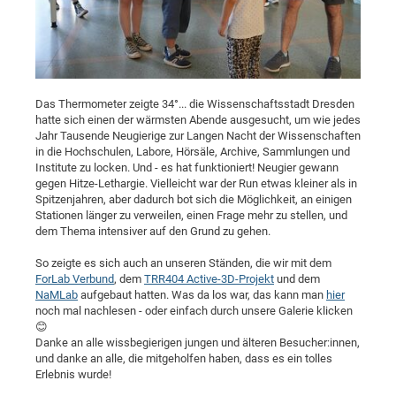
Dis
Bo
Me
Ele
Mo
Pub
Pub
Pub
Vis
201
Inv
Or
Jus
Jus
La
Pub
TR
Mic
Sci
Reg
Lec
Te
Ma
Pub
Va
Te
Co
ES
Gu
20
&
/
Ov
St
404
Im
Ser
Pr
cfa
-
Co
Ne
St
Pro
Par
Po
Re
Re
Go
ta
Re
Op
A0
20
Con
Pr
Off
Cha
Cha
Mo
On
Pub
Pub
Th
Va
Co
Ins
Pa
Ap
Ap
+
Pos
Ele
cfa
Das Thermometer zeigte 34°... die Wissenschaftsstadt Dresden
of
Gr
Va
Pr
Co
Ne
Jus
Re
Tr
DF
Mi
hatte sich einen der wärmsten Abende ausgesucht, um wie jedes
Do
Imp
Se
Jahr Tausende Neugierige zur Langen Nacht der Wissenschaften
Inf
cfa
Kn
Col
Co
Va
Bi
Re
Re
an
Pro
Pro
Sy
Ser
in die Hochschulen, Labore, Hörsäle, Archive, Sammlungen und
Re
Ba
Ne
Co
Pr
Det
Ab
As
Ac
Ac
Re
Vi
Institute zu locken. Und - es hat funktioniert! Neugier gewann
wit
Me
Sp
gegen Hitze-Lethargie. Vielleicht war der Run etwas kleiner als in
Gr
Sy
Det
Te
me
Cir
Ap
In
Eve
TR
20
Re
Spitzenjahren, aber dadurch bot sich die Möglichkeit, an einigen
DC
Le
Co
Co
Stationen länger zu verweilen, einen Frage mehr zu stellen, und
Pu
Pu
404
FC
Ab
Se
dem Thema intensiver auf den Grund zu gehen.
Cha
Det
To
Co
Ch
Pa
Te
C0
Pro
Us
So zeigte es sich auch an unseren Ständen, die wir mit dem
of
In
Act
20
Vis
Up
ForLab Verbund
, dem
TRR404 Active-3D-Projekt
und dem
Mo
AM
Co
Pr
DF
3rd
NaMLab
aufgebaut hatten. Was da los war, das kann man
hier
Con
Eve
noch mal nachlesen - oder einfach durch unsere Galerie klicken
Fun
Sy
Pa
Re
Gr
DN
😊
Mat
Dr
Ac
Danke an alle wissbegierigen jungen und älteren Besucher:innen,
und danke an alle, die mitgeholfen haben, dass es ein tolles
Or
DF
20
Erlebnis wurde!
Cha
Pa
Pu
Pro
2n