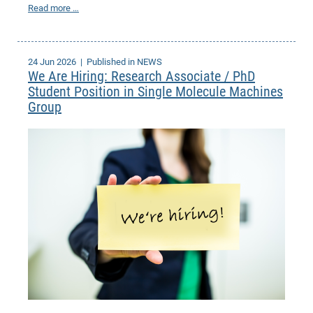
Read more …
of
Vor
DN
Ne
Res
EM
Dy
Pa
20
24 Jun 2026
| Published in NEWS
We Are Hiring: Research Associate / PhD
DF
Nan
Student Position in Single Molecule Machines
Cha
CR
Pro
Ko
Group
of
91
wit
Or
(H
GR
20
De
27
EU
Bio
Cha
Sy
DF
20
of
Pa
Pro
1st
Pr
wit
DN
De
SP
21
20
Gr
IM
Op